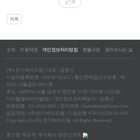
0
목록
소개
이용약관
개인정보처리방침
환불규정
찾아오시는 길
(주) 전기박사드림 | 대표 : 김종선
사업자등록번호 : 656-87-02215 | 통신판매업신고번호 : 제
2022-서울금천-0951호
주소 : (08595) 서울 금천구 범안로 1130 1510호 (가산동,
디지털엠파이어빌딩) / 개인정보관리책임자 : 김종선
전화번호 : 02-2624-2865 | 전자우편 : homedress@naver.com
입금계좌 : (주)전기박사드림 | 기업은행 078-213220-01-016
Copyright (c) (주) 전기박사드림 All Rights Reserved.
호스팅 제공자: 주식회사 맑은소프트