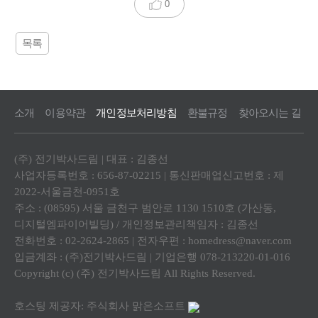
0
목록
소개
이용약관
개인정보처리방침
환불규정
찾아오시는 길
(주) 전기박사드림 | 대표 : 김종선
사업자등록번호 : 656-87-02215 | 통신판매업신고번호 : 제
2022-서울금천-0951호
주소 : (08595) 서울 금천구 범안로 1130 1510호 (가산동,
디지털엠파이어빌딩) / 개인정보관리책임자 : 김종선
전화번호 : 02-2624-2865 | 전자우편 : homedress@naver.com
입금계좌 : (주)전기박사드림 | 기업은행 078-213220-01-016
Copyright (c) (주) 전기박사드림 All Rights Reserved.
호스팅 제공자: 주식회사 맑은소프트