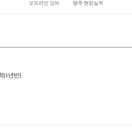
오프라인 강의
땡추 현장실무
[1년반]