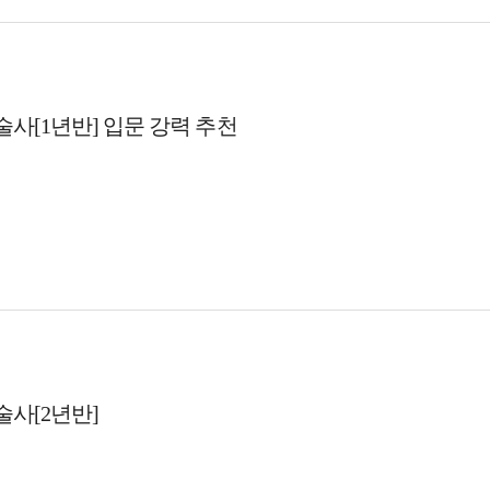
사[1년반] 입문 강력 추천
사[2년반]