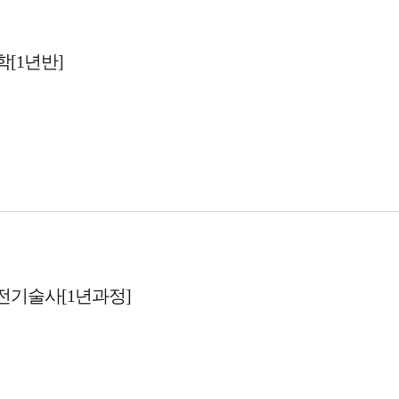
[1년반]
전기술사[1년과정]