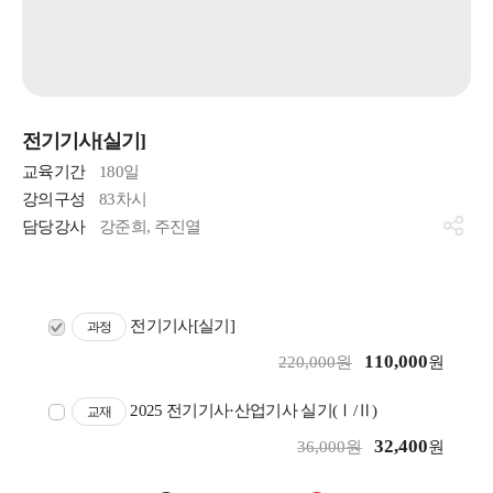
전기기사[실기]
교육기간
180일
강의구성
83차시
담당강사
강준희, 주진열
전기기사[실기]
과정
110,000
220,000원
원
2025 전기기사·산업기사 실기(Ⅰ/Ⅱ)
교재
32,400
36,000원
원