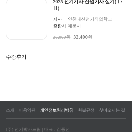
2025 전기기사·산업기사 실기(Ⅰ/
Ⅱ)
저자
인천대산전기직업학교
출판사
예문사
32,400
36,000원
원
소개
이용약관
개인정보처리방침
환불규정
찾아오시는 길
(주) 전기박사드림 | 대표 : 김종선