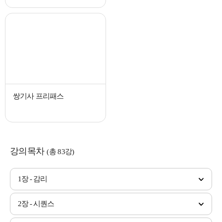
쌍기사 프리패스
강의목차
(총 83강)
1장 - 감리
2장 - 시퀀스