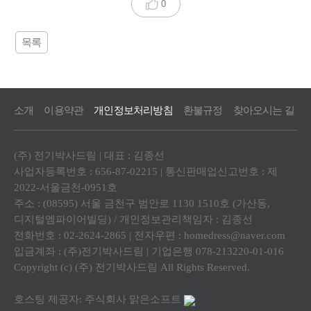
0
목록
소개
이용약관
개인정보처리방침
환불규정
찾아오시는 길
(주) 전기박사드림 | 대표 : 김종선
사업자등록번호 : 656-87-02215 | 통신판매업신고번호 : 제
2022-서울금천-0951호
주소 : (08595) 서울 금천구 범안로 1130 1510호 (가산동,
디지털엠파이어빌딩) / 개인정보관리책임자 : 김종선
전화번호 : 02-2624-2865 | 전자우편 : homedress@naver.com
입금계좌 : (주)전기박사드림 | 기업은행 078-213220-01-016
Copyright (c) (주) 전기박사드림 All Rights Reserved.
호스팅 제공자: 주식회사 맑은소프트