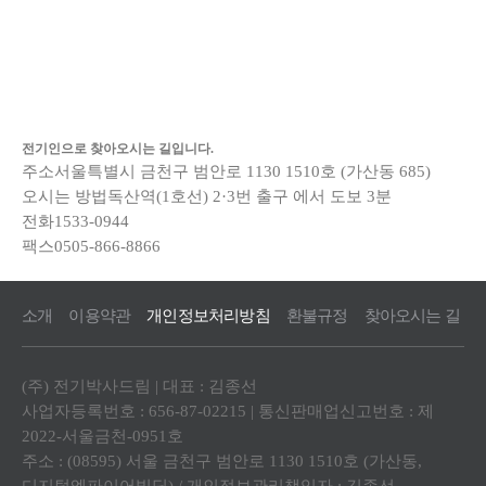
전기인으로
찾아오시는 길입니다.
주소
서울특별시 금천구 범안로 1130 1510호 (가산동 685)
오시는 방법
독산역(1호선) 2·3번 출구 에서 도보 3분
전화
1533-0944
팩스
0505-866-8866
소개
이용약관
개인정보처리방침
환불규정
찾아오시는 길
(주) 전기박사드림 | 대표 : 김종선
사업자등록번호 : 656-87-02215 | 통신판매업신고번호 : 제
2022-서울금천-0951호
주소 : (08595) 서울 금천구 범안로 1130 1510호 (가산동,