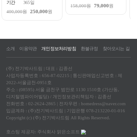
기간
365일
79,000
158,000원
원
250,000
400,000원
원
2
소개
이용약관
개인정보처리방침
환불규정
찾아오시는 길
(주) 전기박사드림 | 대표 : 김종선
사업자등록번호 : 656-87-02215 | 통신판매업신고번호 : 제
2022-서울금천-0951호
주소 : (08595) 서울 금천구 범안로 1130 1510호 (가산동,
디지털엠파이어빌딩) / 개인정보관리책임자 : 김종선
전화번호 : 02-2624-2865 | 전자우편 : homedress@naver.com
입금계좌 : (주)전기박사드림 | 기업은행 078-213220-01-016
Copyright (c) (주) 전기박사드림 All Rights Reserved.
호스팅 제공자: 주식회사 맑은소프트