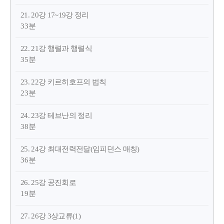
21. 20강 17~19강 정리
33분
22. 21강 행렬과 행렬식
35분
23. 22강 키르히호프의 법칙
23분
24. 23강 테브난의 정리
38분
25. 24강 최대전력전달(임피던스 매칭)
36분
26. 25강 공진회로
19분
27. 26강 3상교류(1)