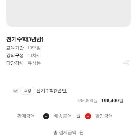
전기수학[3년반]
교육기간
1095일
강의구성
43차시
담당강사
유상봉
전기수학[3년반]
과정
198,400
396,800원
원
원
판매금액
배송금액
할인금액
총 결제금액
원