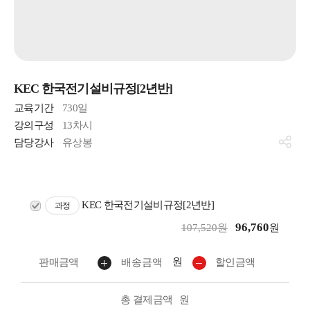
KEC 한국전기설비규정[2년반]
교육기간
730일
강의구성
13차시
담당강사
유상봉
KEC 한국전기설비규정[2년반]
과정
96,760
107,520원
원
원
판매금액
배송금액
할인금액
총 결제금액
원