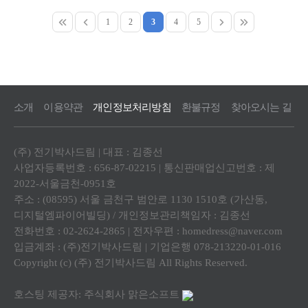
1
2
3
4
5
소개
이용약관
개인정보처리방침
환불규정
찾아오시는 길
(주) 전기박사드림 | 대표 : 김종선
사업자등록번호 : 656-87-02215 | 통신판매업신고번호 : 제
2022-서울금천-0951호
주소 : (08595) 서울 금천구 범안로 1130 1510호 (가산동,
디지털엠파이어빌딩) / 개인정보관리책임자 : 김종선
전화번호 : 02-2624-2865 | 전자우편 : homedress@naver.com
입금계좌 : (주)전기박사드림 | 기업은행 078-213220-01-016
Copyright (c) (주) 전기박사드림 All Rights Reserved.
호스팅 제공자: 주식회사 맑은소프트