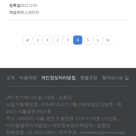
등록일
2022.12.01
작성자
최고관리자
1
2
3
4
5
소개
이용약관
개인정보처리방침
환불규정
찾아오시는 길
(주) 전기박사드림 | 대표 : 김종선
사업자등록번호 : 656-87-02215 | 통신판매업신고번호 : 제
2022-서울금천-0951호
주소 : (08595) 서울 금천구 범안로 1130 1510호 (가산동,
디지털엠파이어빌딩) / 개인정보관리책임자 : 김종선
전화번호 : 02-2624-2865 | 전자우편 : homedress@naver.com